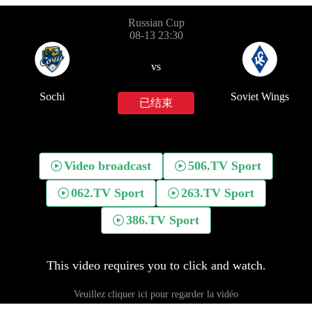
Russian Cup
08-13 23:30
vs
Sochi
Soviet Wings
已结束
Video broadcast
506.TV Sport
062.TV Sport
263.TV Sport
386.TV Sport
This video requires you to click and watch.
Veuillez cliquer ici pour regarder la vidéo