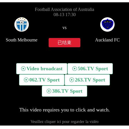
Football Association of Australia
08-13 17:30
vs
South Melbourne
Auckland FC
已结束
Video broadcast
506.TV Sport
062.TV Sport
263.TV Sport
386.TV Sport
This video requires you to click and watch.
Veuillez cliquer ici pour regarder la vidéo