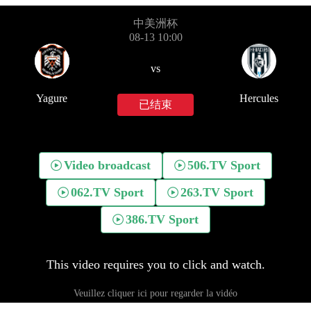
中美洲杯
08-13 10:00
vs
Yagure
Hercules
已结束
Video broadcast
506.TV Sport
062.TV Sport
263.TV Sport
386.TV Sport
This video requires you to click and watch.
Veuillez cliquer ici pour regarder la vidéo