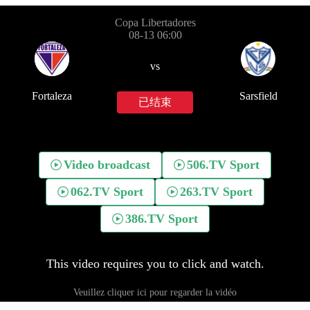
Copa Libertadores
08-13 06:00
vs
Fortaleza
Sarsfield
已结束
Video broadcast
506.TV Sport
062.TV Sport
263.TV Sport
386.TV Sport
This video requires you to click and watch.
Veuillez cliquer ici pour regarder la vidéo