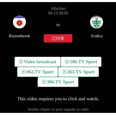
Sifachao
08-13 00:00
vs
Ruzomberok
Scalica
已结束
Video broadcast
506.TV Sport
062.TV Sport
263.TV Sport
386.TV Sport
This video requires you to click and watch.
Veuillez cliquer ici pour regarder la vidéo